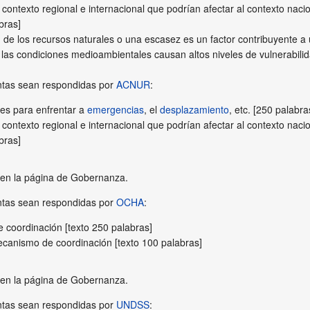
contexto regional e internacional que podrían afectar al contexto nacion
bras]
 de los recursos naturales o una escasez es un factor contribuyente a
 las condiciones medioambientales causan altos niveles de vulnerabili
ntas sean respondidas por
ACNUR
:
les para enfrentar a
emergencias
, el
desplazamiento
, etc. [250 palabra
contexto regional e internacional que podrían afectar al contexto nacion
bras]
a en la página de Gobernanza.
ntas sean respondidas por
OCHA
:
 coordinación [texto 250 palabras]
ecanismo de coordinación [texto 100 palabras]
a en la página de Gobernanza.
ntas sean respondidas por
UNDSS
: