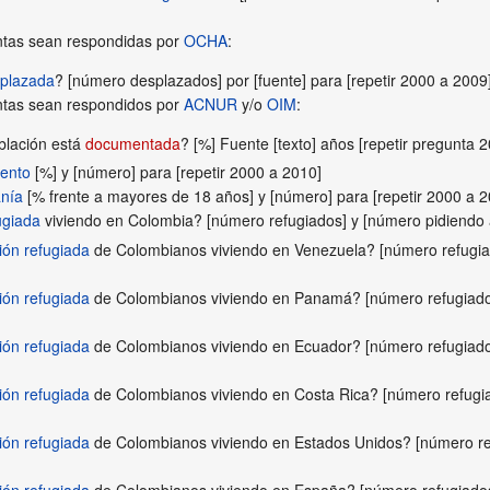
ntas sean respondidas por
OCHA
:
splazada
? [número desplazados] por [fuente] para [repetir 2000 a 2009
ntas sean respondidos por
ACNUR
y/o
OIM
:
blación está
documentada
? [%] Fuente [texto] años [repetir pregunta 
iento
[%] y [número] para [repetir 2000 a 2010]
nía
[% frente a mayores de 18 años] y [número] para [repetir 2000 a 2
ugiada
viviendo en Colombia? [número refugiados] y [número pidiendo as
ión refugiada
de Colombianos viviendo en Venezuela? [número refugiado
ión refugiada
de Colombianos viviendo en Panamá? [número refugiados]
ión refugiada
de Colombianos viviendo en Ecuador? [número refugiados]
ión refugiada
de Colombianos viviendo en Costa Rica? [número refugiad
ión refugiada
de Colombianos viviendo en Estados Unidos? [número refu
ión refugiada
de Colombianos viviendo en España? [número refugiados] 