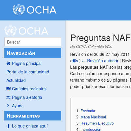
Preguntas NAF
De OCHA Colombia Wiki
Navegación
Revisión del 20:36 27 may 2011
(
difs.
)
← Revisión anterior
| Revis
Página principal
Las
preguntas NAF
son las pre
Portal de la comunidad
Cada sección corresponde a un p
tamaño máximo de 26 páginas. De
Actualidad
poder priorizar esa información 
Cambios recientes
Página aleatoria
Ayuda
1
Fachada
Herramientas
2
Mapa Nacional
3
Resumen Ejecutivo
Lo que enlaza aquí
4
Introducción