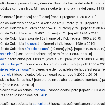
articulares o proyecciones, siempre citando la fuente del estudio. Ca
ropósitos comparativos. Mínimo se debe tener una cifra del censo 1993
Colombia? [numérico] por [fuente] [repetir pregunta 1980 a 2010]
ión de Colombia debajo de la edad de 5? [número] y [%], [repetir 1980
ión de Colombia mujeres edad 15-49? [número] y [%], [repetir 1980 a 
ión de Colombia edad 15-49? [número] y [%], [repetir 1980 a 2010]
ión de Colombia mayor de 65? [número] y [%], [repetir 1980 a 2010]
ción de Colombia
indígena
? [número] y [%], [repetir 1980 a 2010]
ción de Colombia
afrocolombiana
? [número] y [%], [repetir 1980 a 2010
 natalidad
? [tasa por mil habitantes] para [repetir 2000 a 2010]
dad
? [nacimientos por 1.000 mujeres 15-49] para [repetir 2000 a 2010]
dio de hogar
? [miembros de hogar promedio] para [repetir 2000 a 20
jeres jefe de hogar
? [mujeres jefe de hogar/jefes de hogares] para [r
endencia
? [dependientes:jefe de hogar] para [repetir 2000 a 2010]
dos o huerfanos hay? [número de niños abandonados o huerfanos] par
a [repetir 2000 a 2010]
blación vive en zonas
urbanas
? [cabecera/total] para [repetir 2000 a 2
ntas sean respondidas por
FAO
:
blación se dedica a la
agricultura
? [personas ecónomicamente product