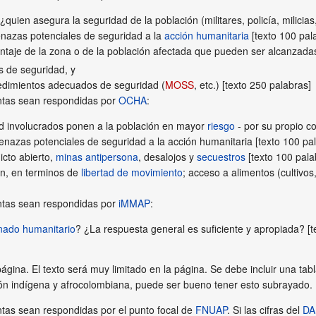
quien asegura la seguridad de la población (militares, policía, milicias
enazas potenciales de seguridad a la
acción humanitaria
[texto 100 pal
ntaje de la zona o de la población afectada que pueden ser alcanzada
s de seguridad, y
dimientos adecuados de seguridad (
MOSS
, etc.) [texto 250 palabras]
ntas sean respondidas por
OCHA
:
d involucrados ponen a la población en mayor
riesgo
- por su propio c
enazas potenciales de seguridad a la acción humanitaria [texto 100 pa
icto abierto,
minas antipersona
, desalojos y
secuestros
[texto 100 pala
ón, en terminos de
libertad de movimiento
; acceso a alimentos (cultivos
ntas sean respondidas por
iMMAP
:
nado humanitario
? ¿La respuesta general es suficiente y apropiada? [t
ágina. El texto será muy limitado en la página. Se debe incluir una t
ión indígena y afrocolombiana, puede ser bueno tener esto subrayado.
tas sean respondidas por el punto focal de
FNUAP
. Si las cifras del
DA