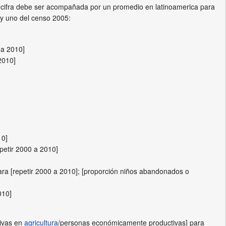
da cifra debe ser acompañada por un promedio en latinoamerica para
 y uno del censo 2005:
 a 2010]
2010]
]
10]
epetir 2000 a 2010]
a [repetir 2000 a 2010]; [proporción niños abandonados o
010]
ivas en
agricultura
/personas económicamente productivas] para