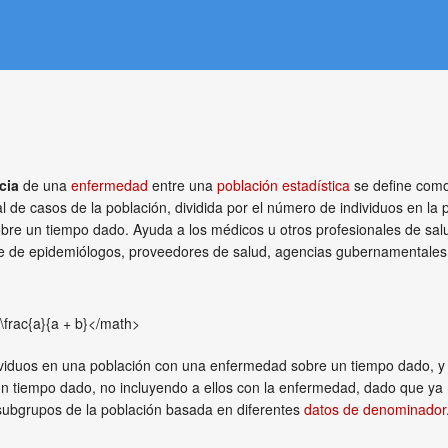
cia
de una
enfermedad
entre una
población estadística
se define como
l de casos de la población, dividida por el número de individuos en l
obre un tiempo dado. Ayuda a los médicos u otros profesionales de sal
arte de epidemiólogos, proveedores de salud, agencias gubernamentale
\frac{a}{a + b}</math>
ividuos en una población con una enfermedad sobre un tiempo dado, 
n tiempo dado, no incluyendo a ellos con la enfermedad, dado que ya n
subgrupos de la población basada en diferentes
datos de denominador