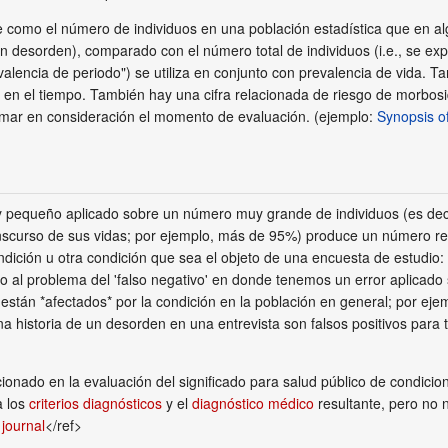
 como el número de individuos en una población estadística que en a
un desorden), comparado con el número total de individuos (i.e., se e
valencia de periodo") se utiliza en conjunto con prevalencia de vida. T
en el tiempo. También hay una cifra relacionada de riesgo de morbosida
tomar en consideración el momento de evaluación. (ejemplo:
Synopsis of
 pequeño aplicado sobre un número muy grande de individuos (es decir,
anscurso de sus vidas; por ejemplo, más de 95%) produce un número rel
ndición u otra condición que sea el objeto de una encuesta de estudio: 
ro no al problema del 'falso negativo' en donde tenemos un error aplic
 están *afectados* por la condición en la población en general; por ej
a historia de un desorden en una entrevista son falsos positivos para
ionado en la evaluación del significado para salud público de condicio
a los
criterios diagnósticos
y el
diagnóstico médico
resultante, pero no 
 journal
</ref>