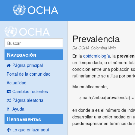
Prevalencia
De OCHA Colombia Wiki
Navegación
En la
epidemiología
, la
prevalen
un tiempo dado, o el número tota
Página principal
condición entre una población s
Portal de la comunidad
rutinariamente se utiliza por p
Actualidad
Matemáticamente,
Cambios recientes
<math>\mbox{prevalencia} = 
Página aleatoria
Ayuda
en donde
a
es el número de ind
desarrollar una enfermedad en u
Herramientas
puede expresar en terminos de 
Lo que enlaza aquí