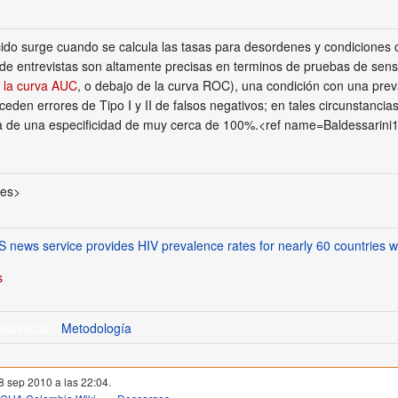
ido surge cuando se calcula las tasas para desordenes y condiciones c
de entrevistas son altamente precisas en terminos de pruebas de sensi
 la curva AUC
, o debajo de la curva ROC), una condición con una preva
xceden errores de Tipo I y II de falsos negativos; en tales circunstancias
cia de una especificidad de muy cerca de 100%.<ref name=Baldessarini
ces>
 news service provides HIV prevalence rates for nearly 60 countries 
s
adísticas
Metodología
 8 sep 2010 a las 22:04.