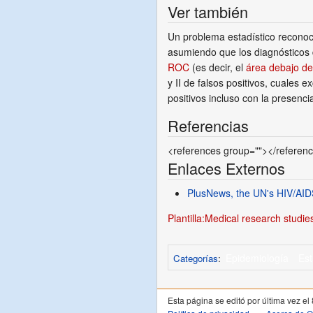
Ver también
Un problema estadístico reconoc
asumiendo que los diagnósticos 
ROC
(es decir, el
área debajo de
y II de falsos positivos, cuales e
positivos incluso con la presen
Referencias
<references group=""></referen
Enlaces Externos
PlusNews, the UN's HIV/AIDS
Plantilla:Medical research studie
Epidemiología
Est
Categorías
:
Esta página se editó por última vez el