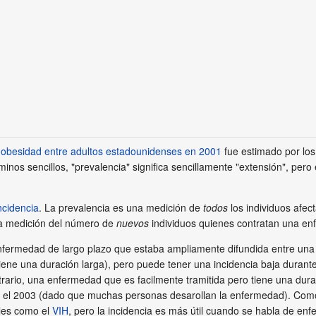
 obesidad entre adultos estadounidenses en 2001
fue estimado por lo
os sencillos, "prevalencia" significa sencillamente "extensión", pero e
ncidencia
. La prevalencia es una medición de
todos
los individuos afec
na medición del número de
nuevos
individuos quienes contratan una en
nfermedad de largo plazo que estaba ampliamente difundida entre un
ne una duración larga), pero puede tener una incidencia baja durante 
trario, una enfermedad que es facilmente tramitida pero tiene una dur
te el 2003 (dado que muchas personas desarollan la enfermedad). Como 
ales como el
VIH
, pero la incidencia es más útil cuando se habla de en