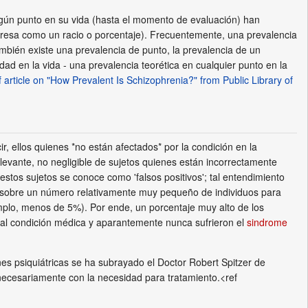
lgún punto en su vida (hasta el momento de evaluación) han
xpresa como un racio o porcentaje). Frecuentemente, una prevalencia
ambién existe una prevalencia de punto, la prevalencia de un
d en la vida - una prevalencia teorética en cualquier punto en la
 article on "How Prevalent Is Schizophrenia?" from Public Library of
 ellos quienes *no están afectados* por la condición en la
evante, no negligible de sujetos quienes están incorrectamente
estos sujetos se conoce como 'falsos positivos'; tal entendimiento
ado sobre un número relativamente muy pequeño de individuos para
emplo, menos de 5%). Por ende, un porcentaje muy alto de los
 tal condición médica y aparantemente nunca sufrieron el
sindrome
nes psiquiátricas se ha subrayado el Doctor Robert Spitzer de
necesariamente con la necesidad para tratamiento.<ref