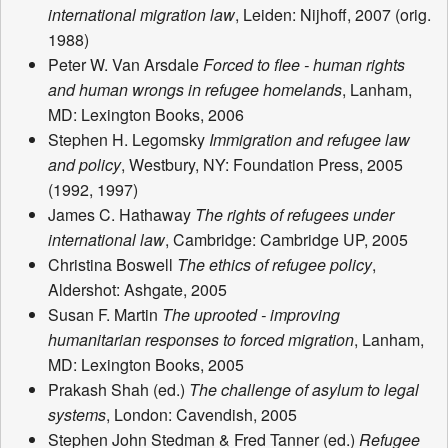
international migration law
, Leiden: Nijhoff, 2007 (orig.
1988)
Peter W. Van Arsdale
Forced to flee - human rights
and human wrongs in refugee homelands
, Lanham,
MD: Lexington Books, 2006
Stephen H. Legomsky
Immigration and refugee law
and policy
, Westbury, NY: Foundation Press, 2005
(1992, 1997)
James C. Hathaway
The rights of refugees under
international law
, Cambridge: Cambridge UP, 2005
Christina Boswell
The ethics of refugee policy
,
Aldershot: Ashgate, 2005
Susan F. Martin
The uprooted - improving
humanitarian responses to forced migration
, Lanham,
MD: Lexington Books, 2005
Prakash Shah (ed.)
The challenge of asylum to legal
systems
, London: Cavendish, 2005
Stephen John Stedman & Fred Tanner (ed.)
Refugee