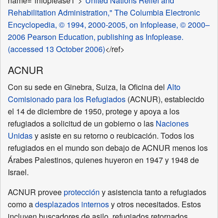
name="infoplease1">
"United Nations Relief and
Rehabilitation Administration," The Columbia Electronic
Encyclopedia, © 1994, 2000-2005, on Infoplease, © 2000–
2006 Pearson Education, publishing as Infoplease.
(accessed 13 October 2006)
</ref>
ACNUR
Con su sede en Ginebra, Suiza, la Oficina del
Alto
Comisionado para los Refugiados
(ACNUR), establecido
el 14 de diciembre de 1950, protege y apoya a los
refugiados a solicitud de un gobierno o las
Naciones
Unidas
y asiste en su retorno o reubicación. Todos los
refugiados en el mundo son debajo de ACNUR menos los
Árabes Palestinos, quienes huyeron en 1947 y 1948 de
Israel.
ACNUR provee
protección
y asistencia tanto a refugiados
como a
desplazados internos
y otros necesitados. Estos
incluyen buscadores de asilo, refugiados retornados,