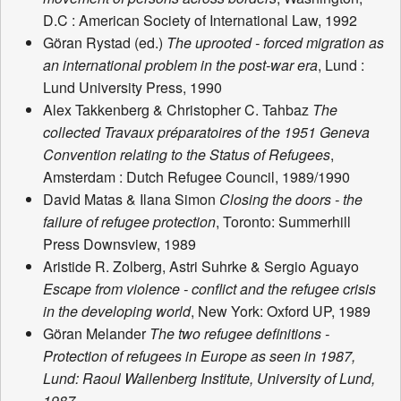
D.C : American Society of International Law, 1992
Göran Rystad (ed.)
The uprooted - forced migration as
an international problem in the post-war era
, Lund :
Lund University Press, 1990
Alex Takkenberg & Christopher C. Tahbaz
The
collected Travaux préparatoires of the 1951 Geneva
Convention relating to the Status of Refugees
,
Amsterdam : Dutch Refugee Council, 1989/1990
David Matas & Ilana Simon
Closing the doors - the
failure of refugee protection
, Toronto: Summerhill
Press Downsview, 1989
Aristide R. Zolberg, Astri Suhrke & Sergio Aguayo
Escape from violence - conflict and the refugee crisis
in the developing world
, New York: Oxford UP, 1989
Göran Melander
The two refugee definitions -
Protection of refugees in Europe as seen in 1987,
Lund: Raoul Wallenberg Institute, University of Lund,
1987