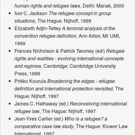
human rights and refugee laws
, Delhi: Manak, 2000
Ivor C. Jackson
The refugee concept in group
situations
, The Hague: Nijhoff, 1999
Elizabeth Adjin-Tettey
A feminist analysis of the
convention refugee definition
, Ann Arbor, MI: UMI,
1999
Frances Nicholson & Patrick Twomey (ed/)
Refugee
rights and realities - evolving international concepts
and regimes
, Cambridge: Cambridge University
Press, 1999
Pirkko Kourula
Broadening the edges - refugee
definition and international protection revisited
, The
Hague: Nijhoff, 1997
James C. Hathaway (ed.)
Reconceiving international
refugee law
, The Hague: Nijhoff, 1997
Jean-Yves Carlier (ed.)
Who is a refugee? a
comparative case law study
, The Hague: Kluwer Law
International, 1997