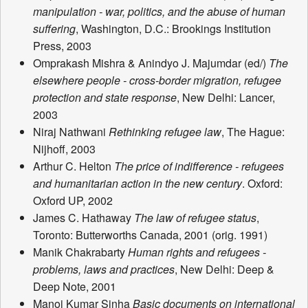
manipulation - war, politics, and the abuse of human
suffering
, Washington, D.C.: Brookings Institution
Press, 2003
Omprakash Mishra & Anindyo J. Majumdar (ed/)
The
elsewhere people - cross-border migration, refugee
protection and state response
, New Delhi: Lancer,
2003
Niraj Nathwani
Rethinking refugee law
, The Hague:
Nijhoff, 2003
Arthur C. Helton
The price of indifference - refugees
and humanitarian action in the new century
. Oxford:
Oxford UP, 2002
James C. Hathaway
The law of refugee status
,
Toronto: Butterworths Canada, 2001 (orig. 1991)
Manik Chakrabarty
Human rights and refugees -
problems, laws and practices
, New Delhi: Deep &
Deep Note, 2001
Manoj Kumar Sinha
Basic documents on international