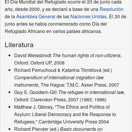
El Día Mundial del Refugiado ocurre el 20 de junio cada
año, desde 2000, y se declaró a base de una
Resolución
de la
Asamblea General
de las
Naciones Unidas
. El 20 de
junio antes se había conmemorado como Día del
Refugiado Africano en varios paises africanos.
Literatura
David Weissbrodt
The human rights of non-citizens
,
Oxford: Oxford UP, 2008
Richard Perruchoud & Katarína Tömölová (ed.)
Compendium of international migration law
instruments
, The Hague: T.M.C. Asser Press, 2007
Guy S. Goodwin-Gill
The refugee in international law
,
Oxford: Clarendon Press, 2007 (1983, 1996)
Matthew J. Gibney, "The Ethics and Politics of
Asylum: Liberal Democracy and the Response to
Refugees," Cambridge University Press 2004
Richard Plender (ed.)
Basic documents on