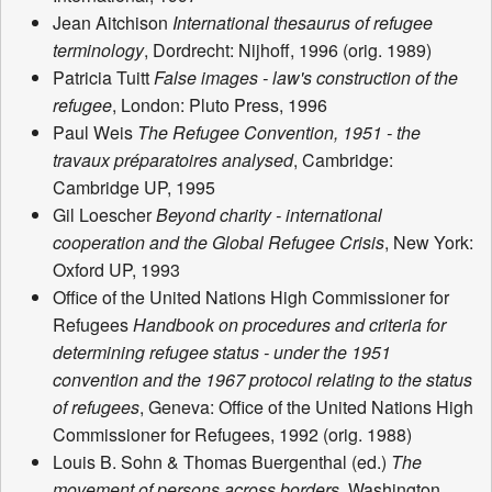
Jean Aitchison
International thesaurus of refugee
terminology
, Dordrecht: Nijhoff, 1996 (orig. 1989)
Patricia Tuitt
False images - law's construction of the
refugee
, London: Pluto Press, 1996
Paul Weis
The Refugee Convention, 1951 - the
travaux préparatoires analysed
, Cambridge:
Cambridge UP, 1995
Gil Loescher
Beyond charity - international
cooperation and the Global Refugee Crisis
, New York:
Oxford UP, 1993
Office of the United Nations High Commissioner for
Refugees
Handbook on procedures and criteria for
determining refugee status - under the 1951
convention and the 1967 protocol relating to the status
of refugees
, Geneva: Office of the United Nations High
Commissioner for Refugees, 1992 (orig. 1988)
Louis B. Sohn & Thomas Buergenthal (ed.)
The
movement of persons across borders
, Washington,