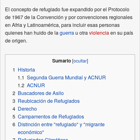
El concepto de refugiado fue expandido por el Protocolo
de 1967 de la Convención y por convenciones regionales
en Afria y Latinoamérica, para incluir esas personas
quienes han huido de la
guerra
u otra
violencia
en su país
de origen.
Sumario
1
Historia
1.1
Segunda Guerra Mundial y ACNUR
1.2
ACNUR
2
Buscadores de Asilo
3
Reubicación de Refugiados
4
Derecho
5
Campamentos de Refugiados
6
Distinción entre "refugiado" y "migrante
económico"
7
Refugiados Climáticos