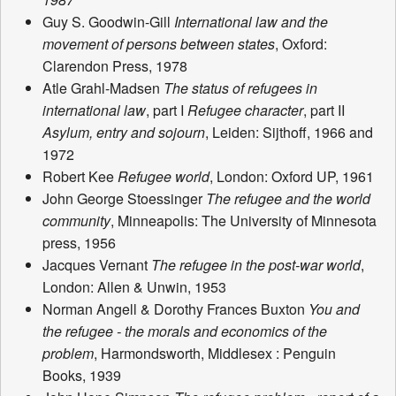
Guy S. Goodwin-Gill
International law and the
movement of persons between states
, Oxford:
Clarendon Press, 1978
Atle Grahl-Madsen
The status of refugees in
international law
, part I
Refugee character
, part II
Asylum, entry and sojourn
, Leiden: Sijthoff, 1966 and
1972
Robert Kee
Refugee world
, London: Oxford UP, 1961
John George Stoessinger
The refugee and the world
community
, Minneapolis: The University of Minnesota
press, 1956
Jacques Vernant
The refugee in the post-war world
,
London: Allen & Unwin, 1953
Norman Angell & Dorothy Frances Buxton
You and
the refugee - the morals and economics of the
problem
, Harmondsworth, Middlesex : Penguin
Books, 1939