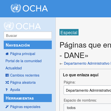
Especial
Páginas que en
Navegación
- DANE»
Página principal
Portal de la comunidad
←
Departamento Administrativo 
Actualidad
Lo que enlaza aquí
Cambios recientes
Página:
Página aleatoria
Ayuda
Herramientas
Espacio de nombres:
Páginas especiales
todos