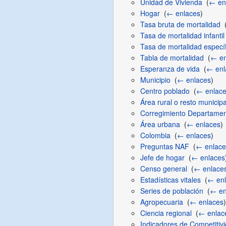
Unidad de Vivienda
‎
(
← en
Hogar
‎
(
← enlaces
)
Tasa bruta de mortalidad
‎
Tasa de mortalidad infantil
Tasa de mortalidad específ
Tabla de mortalidad
‎
(
← en
Esperanza de vida
‎
(
← enl
Municipio
‎
(
← enlaces
)
Centro poblado
‎
(
← enlac
Área rural o resto municipa
Corregimiento Departamen
Área urbana
‎
(
← enlaces
)
Colombia
‎
(
← enlaces
)
Preguntas NAF
‎
(
← enlace
Jefe de hogar
‎
(
← enlaces
Censo general
‎
(
← enlace
Estadísticas vitales
‎
(
← enl
Series de población
‎
(
← en
Agropecuaria
‎
(
← enlaces
)
Ciencia regional
‎
(
← enlac
Indicadores de Competitiv