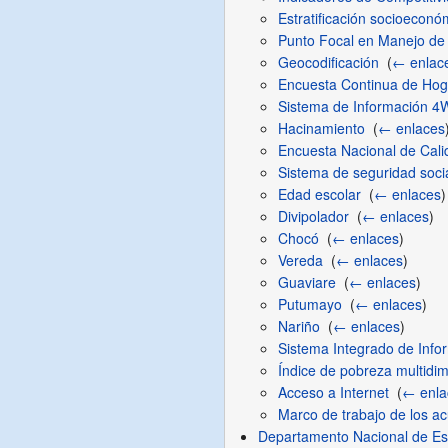
Estratificación socioeconó
Punto Focal en Manejo de
Geocodificación
‎
(
← enlac
Encuesta Continua de Hog
Sistema de Información 4
Hacinamiento
‎
(
← enlaces
Encuesta Nacional de Cali
Sistema de seguridad soci
Edad escolar
‎
(
← enlaces
)
Divipolador
‎
(
← enlaces
)
Chocó
‎
(
← enlaces
)
Vereda
‎
(
← enlaces
)
Guaviare
‎
(
← enlaces
)
Putumayo
‎
(
← enlaces
)
Nariño
‎
(
← enlaces
)
Sistema Integrado de Info
Índice de pobreza multidi
Acceso a Internet
‎
(
← enla
Marco de trabajo de los a
Departamento Nacional de Est