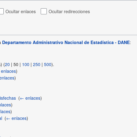
Ocultar enlaces
Ocultar redirecciones
 a
Departamento Administrativo Nacional de Estadística - DANE
:
s
) (
20
|
50
|
100
|
250
|
500
).
enlaces
)
enlaces
)
isfechas
‎
(
← enlaces
)
laces
)
laces
)
l
‎
(
← enlaces
)