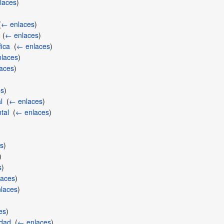
laces
)
(
← enlaces
)
‎
(
← enlaces
)
ica
‎
(
← enlaces
)
laces
)
aces
)
es
)
l
‎
(
← enlaces
)
tal
‎
(
← enlaces
)
s
)
)
s
)
aces
)
laces
)
es
)
idad
‎
(
← enlaces
)