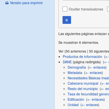
Versión para imprimir
Ocultar transclusiones
Ir
Las siguientes páginas enlazan
Se muestran 6 elementos.
Ver (
50 anteriores
|
50 siguiente
Productos de información
‎
(
← 
DANE
(página redirigida) ‎
(
← 
Demografía
‎
(
← enlaces
)
Metadata
‎
(
← enlaces
)
Necesidades Básicas Insat
Cabecera municipal
‎
(
← en
Resto del municipio
‎
(
← en
Tasa de fecundidad genera
Edificación
‎
(
← enlaces
)
Unidad
‎
(
← enlaces
)