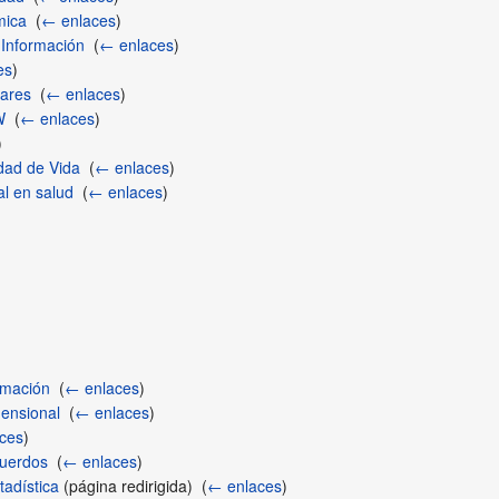
mica
‎
(
← enlaces
)
 Información
‎
(
← enlaces
)
es
)
ares
‎
(
← enlaces
)
W
‎
(
← enlaces
)
)
dad de Vida
‎
(
← enlaces
)
al en salud
‎
(
← enlaces
)
rmación
‎
(
← enlaces
)
mensional
‎
(
← enlaces
)
ces
)
cuerdos
‎
(
← enlaces
)
adística
(página redirigida) ‎
(
← enlaces
)