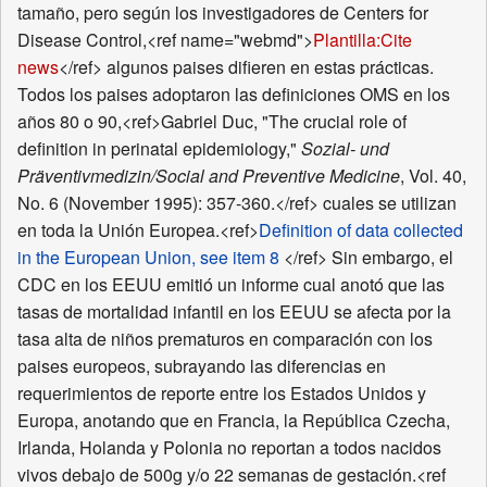
tamaño, pero según los investigadores de Centers for
Disease Control,<ref name="webmd">
Plantilla:Cite
news
</ref> algunos paises difieren en estas prácticas.
Todos los paises adoptaron las definiciones OMS en los
años 80 o 90,<ref>Gabriel Duc, "The crucial role of
definition in perinatal epidemiology,"
Sozial- und
Präventivmedizin/Social and Preventive Medicine
, Vol. 40,
No. 6 (November 1995): 357-360.</ref> cuales se utilizan
en toda la Unión Europea.<ref>
Definition of data collected
in the European Union, see item 8
</ref> Sin embargo, el
CDC en los EEUU emitió un informe cual anotó que las
tasas de mortalidad infantil en los EEUU se afecta por la
tasa alta de niños prematuros en comparación con los
paises europeos, subrayando las diferencias en
requerimientos de reporte entre los Estados Unidos y
Europa, anotando que en Francia, la República Czecha,
Irlanda, Holanda y Polonia no reportan a todos nacidos
vivos debajo de 500g y/o 22 semanas de gestación.<ref