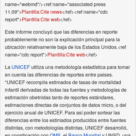
name="webmd"/><ref name="associated press
11.09">
Plantilla:Cite news
</ref><ref name="cdc
report">
Plantilla:Cite web
</ref>
Este informe concluyó que las diferencias en reporte
probablemente no son la explicación principal para la
ubicación relativamente baja de los Estados Unidos.<ref
name="cdc report">
Plantilla:Cite web
</ref>
La
UNICEF
utiliza una metodología estadística para tomar
en cuenta las diferencias de reportes entre paises.
"UNICEF recompila estimados de tasas de mortalidad
infantil derivadas de todas las fuentes y metodologías de
estimación obetnidas tanto de reportes estándares,
estimaciones directas de conjuntos de datos micro, o del
ejercicio anual de UNICEF. Para así poder sortear las
diferencias entre los estimados producidos entre fuentes
distintas, con metodologías distintas, UNICEF desarrolló,
en coordinación con
OMS
, el
Banco Mundial
y UNSD, una