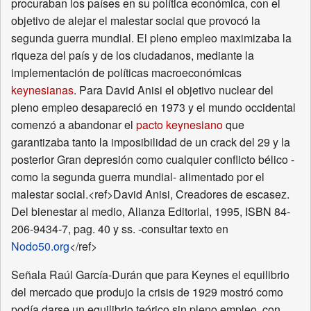
procuraban los países en su política económica, con el
objetivo de alejar el malestar social que provocó la
segunda guerra mundial. El pleno empleo maximizaba la
riqueza del país y de los ciudadanos, mediante la
implementación de políticas macroeconómicas
keynesianas
. Para David Anisi el objetivo nuclear del
pleno empleo desapareció en 1973 y el mundo occidental
comenzó a abandonar el
pacto keynesiano
que
garantizaba tanto la imposibilidad de un crack del 29 y la
posterior Gran depresión como cualquier conflicto bélico -
como la segunda guerra mundial- alimentado por el
malestar social.<ref>David Anisi, Creadores de escasez.
Del bienestar al medio, Alianza Editorial, 1995, ISBN 84-
206-9434-7, pag. 40 y ss. -consultar texto en
Nodo50.org
</ref>
Señala Raúl García-Durán que para Keynes el equilibrio
del mercado que produjo la crisis de 1929 mostró como
podía darse un equilibrio teórico sin pleno empleo, con