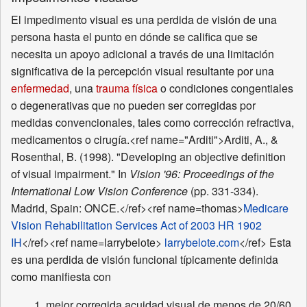
El impedimento visual es una perdida de visión de una
persona hasta el punto en dónde se califica que se
necesita un apoyo adicional a través de una limitación
significativa de la percepción visual resultante por una
enfermedad
, una
trauma física
o condiciones congentiales
o degenerativas que no pueden ser corregidas por
medidas convencionales, tales como corrección refractiva,
medicamentos o cirugía.<ref name="Arditi">Arditi, A., &
Rosenthal, B. (1998). "Developing an objective definition
of visual impairment." In
Vision '96: Proceedings of the
International Low Vision Conference
(pp. 331-334).
Madrid, Spain: ONCE.</ref><ref name=thomas>
Medicare
Vision Rehabilitation Services Act of 2003 HR 1902
IH
</ref><ref name=larrybelote>
larrybelote.com
</ref> Esta
es una perdida de visión funcional típicamente definida
como manifiesta con
mejor corregida acuidad visual de menos de 20/60,