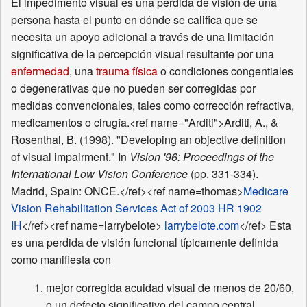
El impedimento visual es una perdida de visión de una
persona hasta el punto en dónde se califica que se
necesita un apoyo adicional a través de una limitación
significativa de la percepción visual resultante por una
enfermedad
, una
trauma física
o condiciones congentiales
o degenerativas que no pueden ser corregidas por
medidas convencionales, tales como corrección refractiva,
medicamentos o cirugía.<ref name="Arditi">Arditi, A., &
Rosenthal, B. (1998). "Developing an objective definition
of visual impairment." In
Vision '96: Proceedings of the
International Low Vision Conference
(pp. 331-334).
Madrid, Spain: ONCE.</ref><ref name=thomas>
Medicare
Vision Rehabilitation Services Act of 2003 HR 1902
IH
</ref><ref name=larrybelote>
larrybelote.com
</ref> Esta
es una perdida de visión funcional típicamente definida
como manifiesta con
mejor corregida acuidad visual de menos de 20/60,
o un defecto significativo del campo central,