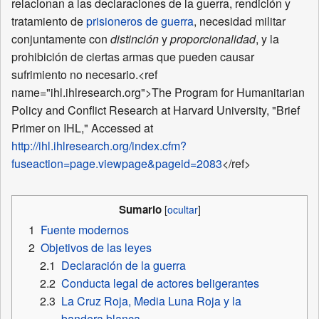
relacionan a las declaraciones de la guerra, rendición y
tratamiento de
prisioneros de guerra
, necesidad militar
conjuntamente con
distinción
y
proporcionalidad
, y la
prohibición de ciertas armas que pueden causar
sufrimiento no necesario.<ref
name="ihl.ihlresearch.org">The Program for Humanitarian
Policy and Conflict Research at Harvard University, "Brief
Primer on IHL," Accessed at
http://ihl.ihlresearch.org/index.cfm?
fuseaction=page.viewpage&pageid=2083
</ref>
Sumario
1
Fuente modernos
2
Objetivos de las leyes
2.1
Declaración de la guerra
2.2
Conducta legal de actores beligerantes
2.3
La Cruz Roja, Media Luna Roja y la
bandera blanca