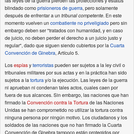
las leyes de la guerra pierden las protecciones y estátus
blindado como
prisioneros de guerra
, pero solamente
después de enfrentar a un
tribunal competente
. En este
momento vuelven un
combatiente no priveligiado
pero sin
embargo deben ser "tratados con humanidad, y en caso
de juicio, no deben perder el derecho a un juicio justo y
regular", dado que siguen siendo cubiertos por la
Cuarta
Convención de Ginebra
, Artículo 5.
Los
espías
y
terroristas
pueden ser sujetos a la ley civil o
tribunales militares por sus actas y en la práctica han sido
sujetos a la
tortura
y/o la ejecución. Las leyes de la guerra
ni aprueban ni condenan tales actos, cuales caen por
fuera de sus alcances. Sin embargo, las naciones que han
firmado la
Convención contra la Tortura
de las Naciones
Unidas se han comprometido no utilizar la tortura contra
ninguna persona por ningún motivo. Los ciudadanos y los
soldados de las naciones que no han firmado la Cuarta
Convención de Ginebra tampoco están protegidos por