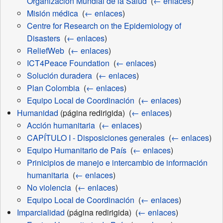
Organización Mundial de la Salud
‎
(
← enlaces
)
Misión médica
‎
(
← enlaces
)
Centre for Research on the Epidemiology of
Disasters
‎
(
← enlaces
)
ReliefWeb
‎
(
← enlaces
)
ICT4Peace Foundation
‎
(
← enlaces
)
Solución duradera
‎
(
← enlaces
)
Plan Colombia
‎
(
← enlaces
)
Equipo Local de Coordinación
‎
(
← enlaces
)
Humanidad
(página redirigida) ‎
(
← enlaces
)
Acción humanitaria
‎
(
← enlaces
)
CAPÍTULO I - Disposiciones generales
‎
(
← enlaces
)
Equipo Humanitario de País
‎
(
← enlaces
)
Prinicipios de manejo e intercambio de información
humanitaria
‎
(
← enlaces
)
No violencia
‎
(
← enlaces
)
Equipo Local de Coordinación
‎
(
← enlaces
)
Imparcialidad
(página redirigida) ‎
(
← enlaces
)