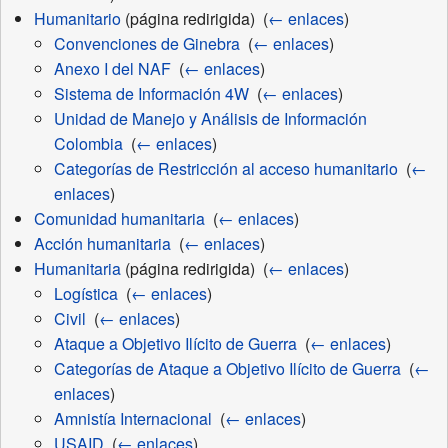
Humanitario
(página redirigida) ‎
(
← enlaces
)
Convenciones de Ginebra
‎
(
← enlaces
)
Anexo I del NAF
‎
(
← enlaces
)
Sistema de Información 4W
‎
(
← enlaces
)
Unidad de Manejo y Análisis de Información
Colombia
‎
(
← enlaces
)
Categorías de Restricción al acceso humanitario
‎
(
←
enlaces
)
Comunidad humanitaria
‎
(
← enlaces
)
Acción humanitaria
‎
(
← enlaces
)
Humanitaria
(página redirigida) ‎
(
← enlaces
)
Logística
‎
(
← enlaces
)
Civil
‎
(
← enlaces
)
Ataque a Objetivo Ilícito de Guerra
‎
(
← enlaces
)
Categorías de Ataque a Objetivo Ilícito de Guerra
‎
(
←
enlaces
)
Amnistía Internacional
‎
(
← enlaces
)
USAID
‎
(
← enlaces
)