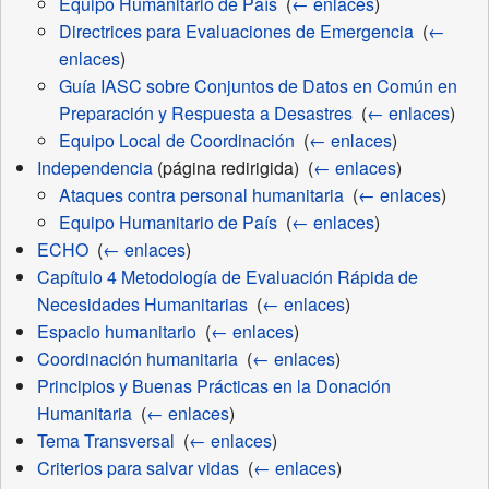
Equipo Humanitario de País
‎
(
← enlaces
)
Directrices para Evaluaciones de Emergencia
‎
(
←
enlaces
)
Guía IASC sobre Conjuntos de Datos en Común en
Preparación y Respuesta a Desastres
‎
(
← enlaces
)
Equipo Local de Coordinación
‎
(
← enlaces
)
Independencia
(página redirigida) ‎
(
← enlaces
)
Ataques contra personal humanitaria
‎
(
← enlaces
)
Equipo Humanitario de País
‎
(
← enlaces
)
ECHO
‎
(
← enlaces
)
Capítulo 4 Metodología de Evaluación Rápida de
Necesidades Humanitarias
‎
(
← enlaces
)
Espacio humanitario
‎
(
← enlaces
)
Coordinación humanitaria
‎
(
← enlaces
)
Principios y Buenas Prácticas en la Donación
Humanitaria
‎
(
← enlaces
)
Tema Transversal
‎
(
← enlaces
)
Criterios para salvar vidas
‎
(
← enlaces
)