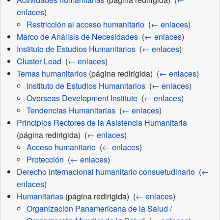
enlaces
)
Restricción al acceso humanitario
‎
(
← enlaces
)
Marco de Análisis de Necesidades
‎
(
← enlaces
)
Instituto de Estudios Humanitarios
‎
(
← enlaces
)
Cluster Lead
‎
(
← enlaces
)
Temas humanitarios
(página redirigida) ‎
(
← enlaces
)
Instituto de Estudios Humanitarios
‎
(
← enlaces
)
Overseas Development Institute
‎
(
← enlaces
)
Tendencias Humanitarias
‎
(
← enlaces
)
Principios Rectores de la Asistencia Humanitaria
(página redirigida) ‎
(
← enlaces
)
Acceso humanitario
‎
(
← enlaces
)
Protección
‎
(
← enlaces
)
Derecho internacional humanitario consuetudinario
‎
(
←
enlaces
)
Humanitarias
(página redirigida) ‎
(
← enlaces
)
Organización Panamericana de la Salud /