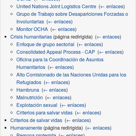
United Nations Joint Logistics Centre
‎
(
← enlaces
)
Grupo de Trabajo sobre Desapariciones Forzadas o
Involuntarias
‎
(
← enlaces
)
Monitor OCHA
‎
(
← enlaces
)
Crisis humanitarias
(página redirigida) ‎
(
← enlaces
)
Enfoque de grupo sectorial
‎
(
← enlaces
)
Consolidated Appeal Process - CAP
‎
(
← enlaces
)
Oficina para la Coordinación de Asuntos
Humanitarios
‎
(
← enlaces
)
Alto Comisionado de las Naciones Unidas para los
Refugiados
‎
(
← enlaces
)
Hambruna
‎
(
← enlaces
)
Malnutrición
‎
(
← enlaces
)
Explotación sexual
‎
(
← enlaces
)
Criterios para salvar vidas
‎
(
← enlaces
)
Criterios de salvar vidas
‎
(
← enlaces
)
Humanamente
(página redirigida) ‎
(
← enlaces
)
Persona protegida
‎
(
← enlaces
)