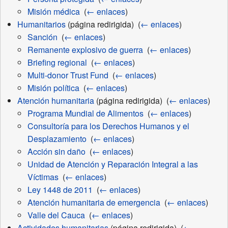
Misión médica
‎
(
← enlaces
)
Humanitarios
(página redirigida) ‎
(
← enlaces
)
Sanción
‎
(
← enlaces
)
Remanente explosivo de guerra
‎
(
← enlaces
)
Briefing regional
‎
(
← enlaces
)
Multi-donor Trust Fund
‎
(
← enlaces
)
Misión política
‎
(
← enlaces
)
Atención humanitaria
(página redirigida) ‎
(
← enlaces
)
Programa Mundial de Alimentos
‎
(
← enlaces
)
Consultoría para los Derechos Humanos y el
Desplazamiento
‎
(
← enlaces
)
Acción sin daño
‎
(
← enlaces
)
Unidad de Atención y Reparación Integral a las
Víctimas
‎
(
← enlaces
)
Ley 1448 de 2011
‎
(
← enlaces
)
Atención humanitaria de emergencia
‎
(
← enlaces
)
Valle del Cauca
‎
(
← enlaces
)
Actividades humanitarias
(página redirigida) ‎
(
←