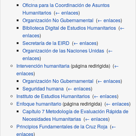
Oficina para la Coordinación de Asuntos
Humanitarios
‎
(
← enlaces
)
Organización No Gubernamental
‎
(
← enlaces
)
Biblioteca Digital de Estudios Humanitarios
‎
(
←
enlaces
)
Secretaría de la EIRD
‎
(
← enlaces
)
Organización de las Naciones Unidas
‎
(
←
enlaces
)
Intervención humanitaria
(página redirigida) ‎
(
←
enlaces
)
Organización No Gubernamental
‎
(
← enlaces
)
Seguridad humana
‎
(
← enlaces
)
Instituto de Estudios Humanitarios
‎
(
← enlaces
)
Enfoque humanitario
(página redirigida) ‎
(
← enlaces
)
Capítulo 7 Metodología de Evaluación Rápida de
Necesidades Humanitarias
‎
(
← enlaces
)
Principios Fundamentales de la Cruz Roja
‎
(
←
enlaces
)