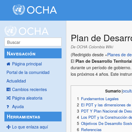
Plan de Desarrol
De OCHA Colombia Wiki
Navegación
(Redirigido desde «
Planes de de
El
Plan de Desarrollo Territoria
Página principal
durante un período de gobierno. 
Portal de la comunidad
los próximos 4 años. Este instru
Actualidad
Cambios recientes
Sumario
Página aleatoria
1
Fundamentos Legales
2
El PDT y las dimensiones de de
Ayuda
3
PDT Y Plan Nacional de Desa
Herramientas
4
Los PDT y la Construcción d
5
Objetivos De Desarrollo Sost
Lo que enlaza aquí
6
Referencias