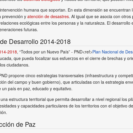
 intervención humana que soportan. En esta dimensión se encuentran las
la prevención y
atención de desastres
. Al igual que se asocia con otros
s relaciones ecológicas entre los personas y la naturaleza. El desarrol
generaciones futuras.
de Desarrollo 2014-2018
2014-2018
, “Todos por un Nuevo País” - PND<ref>
Plan Nacional de Des
ucada, que pueda focalizar sus esfuerzos en el cierre de brechas y or
 los ciudadanos.
 PND propone cinco estrategias transversales (infraestructura y competiti
ción del campo y buen gobierno), que articuladas con la estrategia en
e un país en paz, educado y equitativo.
a estructura territorial que permita desarrollar a nivel regional los pil
sidades y capacidades particulares de los territorios con el objetivo 
ión.
cción de Paz