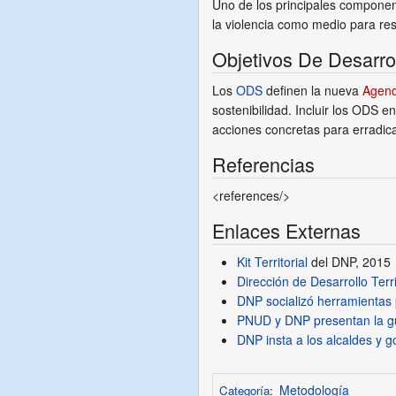
Uno de los principales componen
la violencia como medio para reso
Objetivos De Desarro
Los
ODS
definen la nueva
Agend
sostenibilidad. Incluir los ODS en 
acciones concretas para erradic
Referencias
<references/>
Enlaces Externas
Kit Territorial
del DNP, 2015
Dirección de Desarrollo Terri
DNP socializó herramientas 
PNUD y DNP presentan la gu
DNP insta a los alcaldes y g
Metodología
Categoría
: