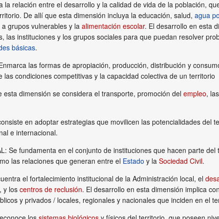
 relación entre el desarrollo y la calidad de vida de la población, que
ritorio. De allí que esta dimensión incluya la educación, salud,
agua po
n a grupos vulnerables y la
alimentación escolar
. El desarrollo en esta 
 las instituciones y los grupos sociales para que puedan resolver pro
des básicas
.
ca las formas de apropiación, producción, distribución y consumo 
 las condiciones competitivas y la capacidad colectiva de un territorio
e esta dimensión se considera el transporte, promoción del
empleo
, la
consiste en adoptar estrategias que movilicen las potencialidades del
nal e internacional.
 fundamenta en el conjunto de instituciones que hacen parte del terri
como las relaciones que generan entre el
Estado
y la
Sociedad Civil
.
ntra el fortalecimiento institucional de la Administración local, el
desa
, y los
centros de reclusión
. El desarrollo en esta dimensión implica co
licos y privados / locales, regionales y nacionales que inciden en el ter
econoce los
sistemas biológicos
y físicos del territorio, que poseen ni