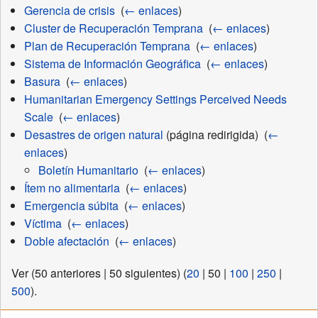
Gerencia de crisis
‎
(
← enlaces
)
Cluster de Recuperación Temprana
‎
(
← enlaces
)
Plan de Recuperación Temprana
‎
(
← enlaces
)
Sistema de Información Geográfica
‎
(
← enlaces
)
Basura
‎
(
← enlaces
)
Humanitarian Emergency Settings Perceived Needs
Scale
‎
(
← enlaces
)
Desastres de origen natural
(página redirigida) ‎
(
←
enlaces
)
Boletín Humanitario
‎
(
← enlaces
)
Ítem no alimentaria
‎
(
← enlaces
)
Emergencia súbita
‎
(
← enlaces
)
Víctima
‎
(
← enlaces
)
Doble afectación
‎
(
← enlaces
)
Ver (
50 anteriores
|
50 siguientes
) (
20
|
50
|
100
|
250
|
500
).