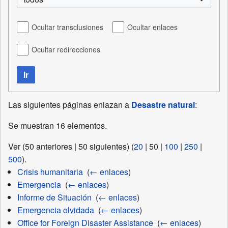
Ocultar transclusiones
Ocultar enlaces
Ocultar redirecciones
Ir
Las siguientes páginas enlazan a
Desastre natural
:
Se muestran 16 elementos.
Ver (
50 anteriores
|
50 siguientes
) (
20
|
50
|
100
|
250
|
500
).
Crisis humanitaria
‎
(
← enlaces
)
Emergencia
‎
(
← enlaces
)
Informe de Situación
‎
(
← enlaces
)
Emergencia olvidada
‎
(
← enlaces
)
Office for Foreign Disaster Assistance
‎
(
← enlaces
)