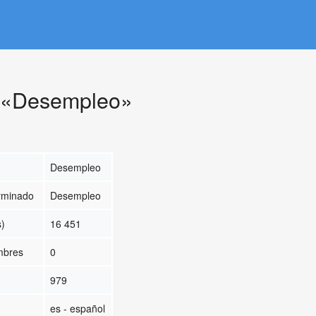
e «Desempleo»
Desempleo
erminado
Desempleo
s)
16 451
ombres
0
979
es - español