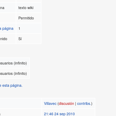
ina
texto wiki
Permitido
a página
1
enido
Sí
suarios (infinito)
suarios (infinito)
e esta página.
Villavec
(
discusión
|
contribs.
)
a
21:46 24 sep 2010