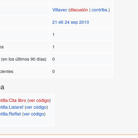
Villavec
(
discusión
|
contribs.
)
21:46 24 sep 2010
1
os
1
(en los últimos 90 días)
0
cientes
0
na
tilla:Cita libro
(
ver código
)
tilla:Listaref
(
ver código
)
tilla:Reflist
(
ver código
)