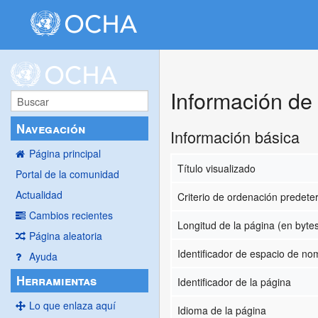
Información d
Navegación
Información básica
Página principal
Título visualizado
Portal de la comunidad
Actualidad
Criterio de ordenación predet
Cambios recientes
Longitud de la página (en byte
Página aleatoria
Identificador de espacio de n
Ayuda
Herramientas
Identificador de la página
Lo que enlaza aquí
Idioma de la página