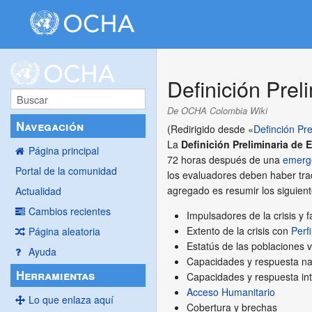
Definición Prel
De OCHA Colombia Wiki
Navegación
(Redirigido desde «
Definción Pre
La
Definición Preliminaria de 
Página principal
72 horas después de una
emerg
Portal de la comunidad
los evaluadores deben haber trad
agregado es resumir los siguien
Actualidad
Cambios recientes
Impulsadores de la crisis y 
Extento de la crisis con
Perf
Página aleatoria
Estatús de las poblaciones 
Ayuda
Capacidades y respuesta na
Herramientas
Capacidades y respuesta in
Acceso Humanitario
Lo que enlaza aquí
Cobertura y brechas