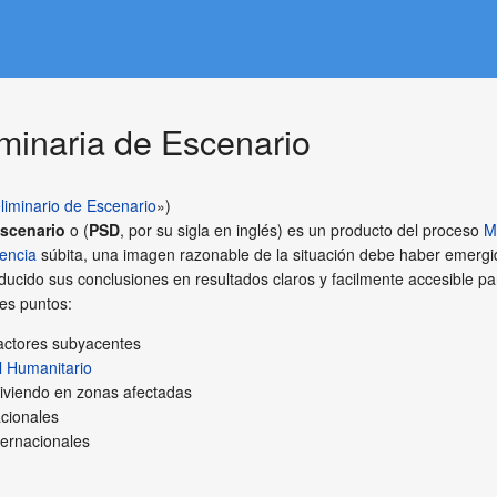
iminaria de Escenario
liminario de Escenario
»)
Escenario
o (
PSD
, por su sigla en inglés) es un producto del proceso
M
encia
súbita, una imagen razonable de la situación debe haber emerg
ucido sus conclusiones en resultados claros y facilmente accesible par
tes puntos:
factores subyacentes
il Humanitario
viviendo en zonas afectadas
cionales
ternacionales