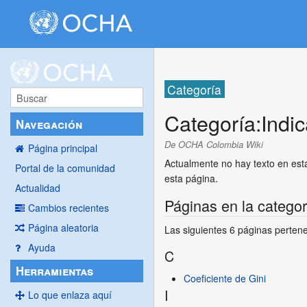
Categoría
Categoría
:
Indi
Navegación
De OCHA Colombia Wiki
Página principal
Actualmente no hay texto en es
Portal de la comunidad
esta página.
Actualidad
Páginas en la catego
Cambios recientes
Página aleatoria
Las siguientes 6 páginas pertene
Ayuda
C
Herramientas
Coeficiente de Gini
I
Lo que enlaza aquí