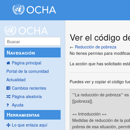
Ver el código 
←
Reducción de pobreza
Navegación
No tienes permiso para modificar
Página principal
La acción que has solicitado está
Portal de la comunidad
Actualidad
Puedes ver y copiar el código fu
Cambios recientes
Página aleatoria
Ayuda
Herramientas
Lo que enlaza aquí