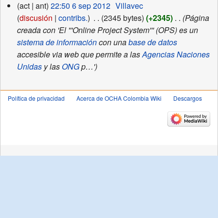
6
act
ant
22:50 6 sep 2012
‎
Villavec
sep
discusión
contribs.
‎
2345 bytes
+2345
‎
Página
2012
creada con 'El '''Online Project System''' (OPS) es un
sistema de información
con una
base de datos
accesible via web que permite a las
Agencias Naciones
Unidas
y las
ONG
p…'
Política de privacidad
Acerca de OCHA Colombia Wiki
Descargos