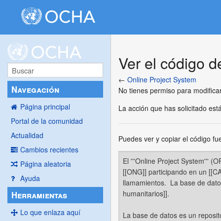
Ver el código 
←
Online Project System
Navegación
No tienes permiso para modificar
Página principal
La acción que has solicitado está
Portal de la comunidad
Actualidad
Puedes ver y copiar el código fu
Cambios recientes
Página aleatoria
Ayuda
Herramientas
Lo que enlaza aquí