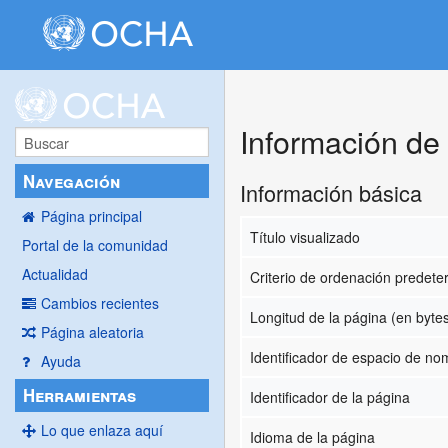
Información de
Navegación
Información básica
Página principal
Título visualizado
Portal de la comunidad
Actualidad
Criterio de ordenación predet
Cambios recientes
Longitud de la página (en byte
Página aleatoria
Identificador de espacio de n
Ayuda
Herramientas
Identificador de la página
Lo que enlaza aquí
Idioma de la página