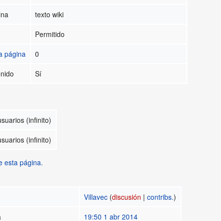
ina
texto wiki
Permitido
a página
0
enido
Sí
suarios (infinito)
suarios (infinito)
e esta página.
Villavec
(
discusión
|
contribs.
)
a
19:50 1 abr 2014