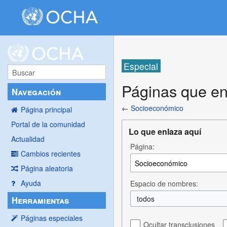
Especial
Páginas que e
Navegación
←
Socioeconómico
Página principal
Portal de la comunidad
Lo que enlaza aquí
Actualidad
Página:
Cambios recientes
Página aleatoria
Ayuda
Espacio de nombres:
todos
Herramientas
Páginas especiales
Ocultar transclusiones