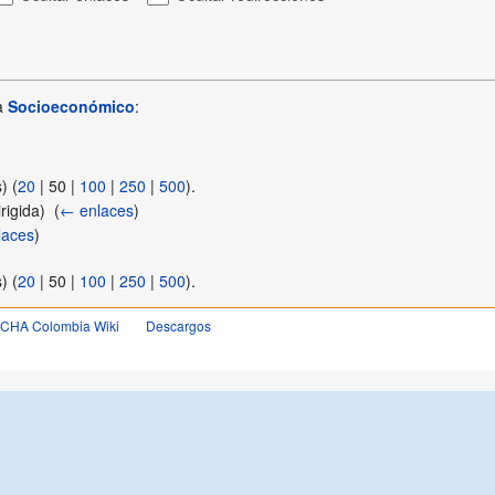
 a
Socioeconómico
:
s
) (
20
|
50
|
100
|
250
|
500
).
igida) ‎
(
← enlaces
)
laces
)
s
) (
20
|
50
|
100
|
250
|
500
).
OCHA Colombia Wiki
Descargos