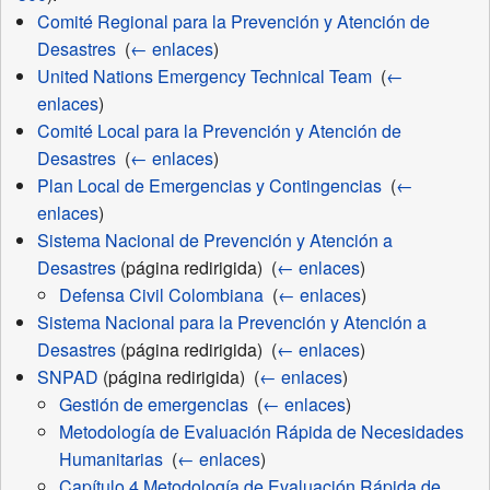
Comité Regional para la Prevención y Atención de
Desastres
‎
(
← enlaces
)
United Nations Emergency Technical Team
‎
(
←
enlaces
)
Comité Local para la Prevención y Atención de
Desastres
‎
(
← enlaces
)
Plan Local de Emergencias y Contingencias
‎
(
←
enlaces
)
Sistema Nacional de Prevención y Atención a
Desastres
(página redirigida) ‎
(
← enlaces
)
Defensa Civil Colombiana
‎
(
← enlaces
)
Sistema Nacional para la Prevención y Atención a
Desastres
(página redirigida) ‎
(
← enlaces
)
SNPAD
(página redirigida) ‎
(
← enlaces
)
Gestión de emergencias
‎
(
← enlaces
)
Metodología de Evaluación Rápida de Necesidades
Humanitarias
‎
(
← enlaces
)
Capítulo 4 Metodología de Evaluación Rápida de