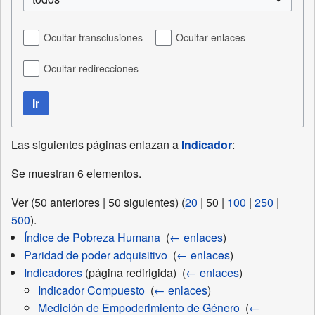
Ocultar transclusiones
Ocultar enlaces
Ocultar redirecciones
Ir
Las siguientes páginas enlazan a
Indicador
:
Se muestran 6 elementos.
Ver (
50 anteriores
|
50 siguientes
) (
20
|
50
|
100
|
250
|
500
).
Índice de Pobreza Humana
‎
(
← enlaces
)
Paridad de poder adquisitivo
‎
(
← enlaces
)
Indicadores
(página redirigida) ‎
(
← enlaces
)
Indicador Compuesto
‎
(
← enlaces
)
Medición de Empoderimiento de Género
‎
(
←