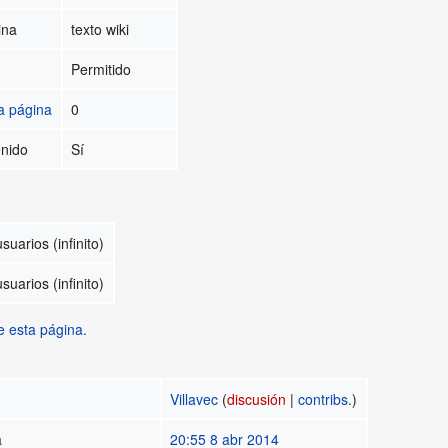
ina
texto wiki
Permitido
a página
0
enido
Sí
suarios (infinito)
suarios (infinito)
e esta página.
Villavec
(
discusión
|
contribs.
)
a
20:55 8 abr 2014