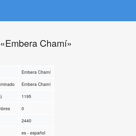
e «Embera Chamí»
Embera Chamí
erminado
Embera Chamí
s)
1195
ombres
0
2440
es - español