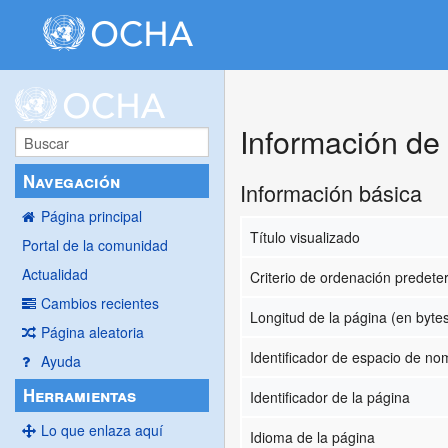
Información d
Navegación
Información básica
Página principal
Título visualizado
Portal de la comunidad
Actualidad
Criterio de ordenación predet
Cambios recientes
Longitud de la página (en byte
Página aleatoria
Identificador de espacio de n
Ayuda
Herramientas
Identificador de la página
Lo que enlaza aquí
Idioma de la página