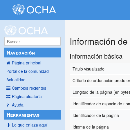
Información de
Navegación
Información básica
Página principal
Título visualizado
Portal de la comunidad
Actualidad
Criterio de ordenación predet
Cambios recientes
Longitud de la página (en byte
Página aleatoria
Identificador de espacio de n
Ayuda
Herramientas
Identificador de la página
Lo que enlaza aquí
Idioma de la página