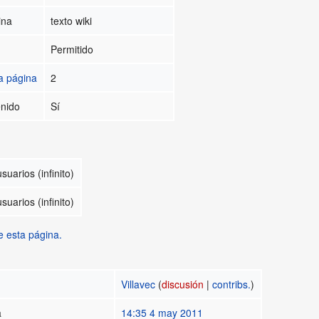
ina
texto wiki
Permitido
a página
2
enido
Sí
suarios (infinito)
suarios (infinito)
e esta página.
Villavec
(
discusión
|
contribs.
)
a
14:35 4 may 2011