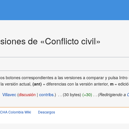
isiones de «Conflicto civil»
los botones correspondientes a las versiones a comparar y pulsa Intro 
la versión actual,
(ant)
= diferencias con la versión anterior,
m
= edici
‎
Villavec
discusión
contribs.
‎
30 bytes
+30
‎
Redirigiendo a
C
OCHA Colombia Wiki
Descargos