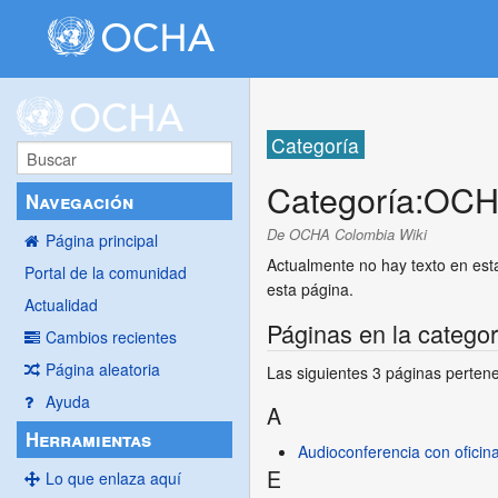
Categoría
Categoría
:
OCH
Navegación
De OCHA Colombia Wiki
Página principal
Actualmente no hay texto en es
Portal de la comunidad
esta página.
Actualidad
Páginas en la categ
Cambios recientes
Página aleatoria
Las siguientes 3 páginas pertene
Ayuda
A
Herramientas
Audioconferencia con oficin
E
Lo que enlaza aquí